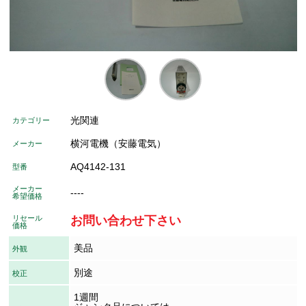
光関連
カテゴリー
横河電機（安藤電気）
メーカー
AQ4142-131
型番
メーカー
----
希望価格
リセール
お問い合わせ下さい
価格
美品
外観
別途
校正
1週間