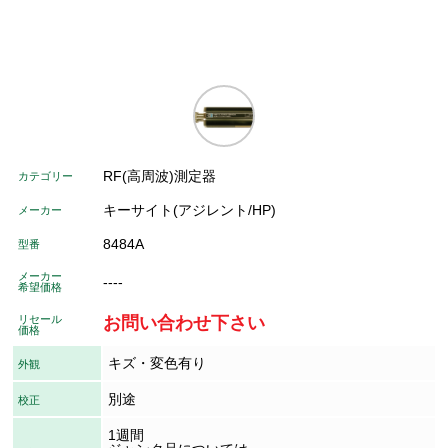
RF(高周波)測定器
カテゴリー
キーサイト(アジレント/HP)
メーカー
8484A
型番
メーカー
----
希望価格
リセール
お問い合わせ下さい
価格
キズ・変色有り
外観
別途
校正
1週間