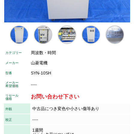
周波数・時間
カテゴリー
山菱電機
メーカー
SYN-10SH
型番
メーカー
----
希望価格
リセール
お問い合わせ下さい
価格
中古品につき変色や小さい傷等あり
外観
----
校正
1週間