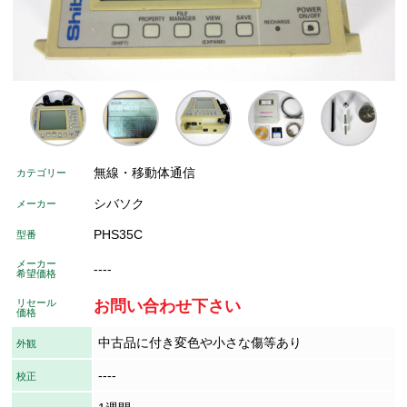
無線・移動体通信
カテゴリー
シバソク
メーカー
PHS35C
型番
メーカー
----
希望価格
リセール
お問い合わせ下さい
価格
中古品に付き変色や小さな傷等あり
外観
----
校正