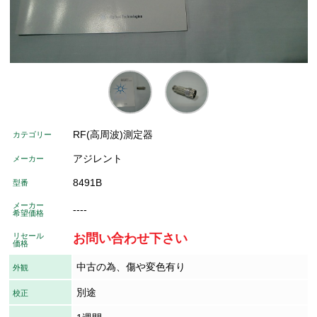
RF(高周波)測定器
カテゴリー
アジレント
メーカー
8491B
型番
メーカー
----
希望価格
リセール
お問い合わせ下さい
価格
中古の為、傷や変色有り
外観
別途
校正